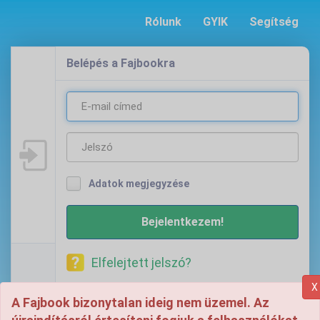
Rólunk
GYIK
Segítség
Belépés a Fajbookra
Adatok megjegyzése
Bejelentkezem!
Elfelejtett jelszó?
X
Nincs még Fajbook fiókod?
Regisztrálj egyet!
A Fajbook bizonytalan ideig nem üzemel. Az